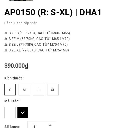
AP0150 (R: S-XL) | DHA1
Hãng:
Đang cập nhật
🔺 SIZE S (50-62KG), CAO TỪ 1M60-1M65)
🔺 SIZE M (63-70KG, CAO TỪ 1M65-1M70)
🔺 SIZE L (71-78KG,CAO TỪ 1M70-1M75)
🔺 SIZE XL (79-85KG, CAO TỪ 1M75-1M8)
390.000₫
Kích thước:
S
M
L
XL
Màu sắc:
Số lượng: