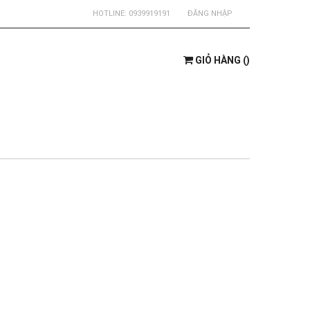
HOTLINE:
0939919191
ĐĂNG NHẬP
GIỎ HÀNG
(
)