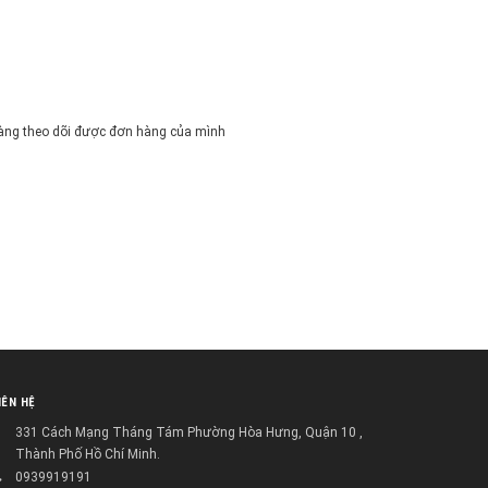
ễ dàng theo dõi được đơn hàng của mình
IÊN HỆ
331 Cách Mạng Tháng Tám Phường Hòa Hưng, Quận 10 ,
Thành Phố Hồ Chí Minh.
0939919191