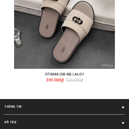
DT0044 (38-43) | ALO1
399.000₫
520.000₫
THÔNG TIN
HỖ TRỢ