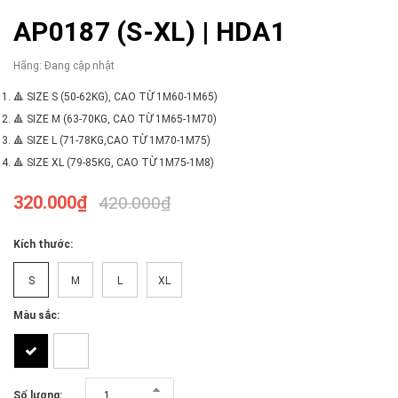
AP0187 (S-XL) | HDA1
Hãng:
Đang cập nhật
🔺 SIZE S (50-62KG), CAO TỪ 1M60-1M65)
🔺 SIZE M (63-70KG, CAO TỪ 1M65-1M70)
🔺 SIZE L (71-78KG,CAO TỪ 1M70-1M75)
🔺 SIZE XL (79-85KG, CAO TỪ 1M75-1M8)
320.000₫
420.000₫
Kích thước:
S
M
L
XL
Màu sắc:
Số lượng: