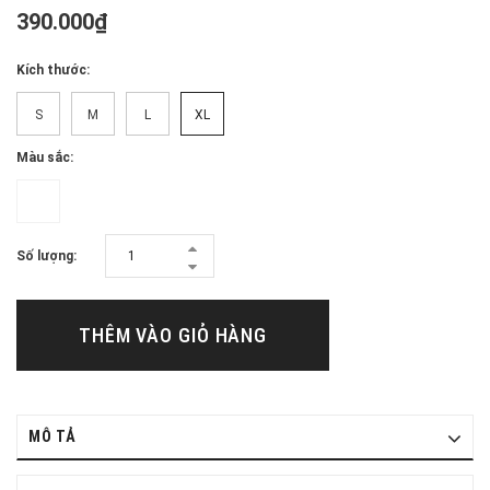
390.000₫
Kích thước:
S
M
L
XL
Màu sắc:
Số lượng:
THÊM VÀO GIỎ HÀNG
MÔ TẢ