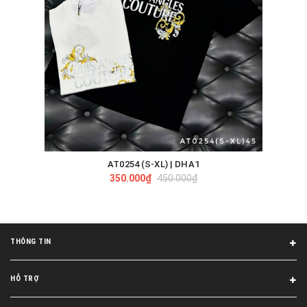
AT0254 (S-XL) | DHA1
350.000₫
450.000₫
THÔNG TIN
HỖ TRỢ