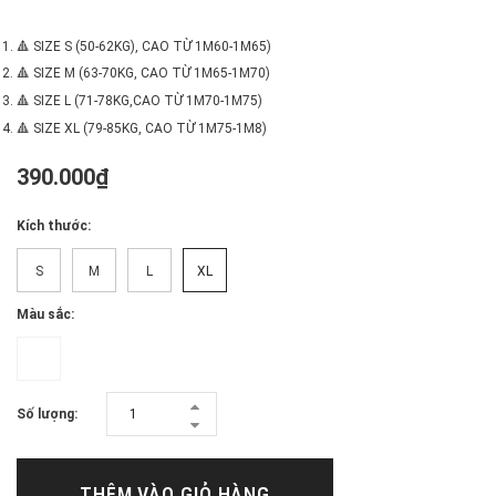
​​​​​
🔺 SIZE S (50-62KG), CAO TỪ 1M60-1M65)
🔺 SIZE M (63-70KG, CAO TỪ 1M65-1M70)
🔺 SIZE L (71-78KG,CAO TỪ 1M70-1M75)
🔺 SIZE XL (79-85KG, CAO TỪ 1M75-1M8)
390.000₫
Kích thước:
S
M
L
XL
Màu sắc:
Số lượng:
THÊM VÀO GIỎ HÀNG