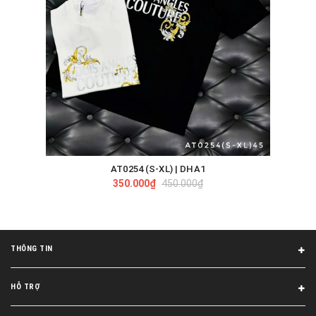
AT0254 (S-XL) | DHA1
350.000₫
450.000₫
THÔNG TIN
HỖ TRỢ