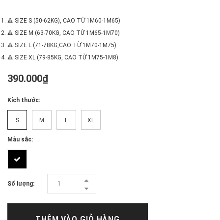
​​​​​
🔺 SIZE S (50-62KG), CAO TỪ 1M60-1M65)
🔺 SIZE M (63-70KG, CAO TỪ 1M65-1M70)
🔺 SIZE L (71-78KG,CAO TỪ 1M70-1M75)
🔺 SIZE XL (79-85KG, CAO TỪ 1M75-1M8)
390.000₫
Kích thước:
S
M
L
XL
Màu sắc:
Số lượng:
THÊM VÀO GIỎ HÀNG