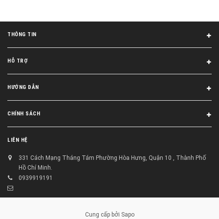
THÔNG TIN
HỖ TRỢ
HƯỚNG DẪN
CHÍNH SÁCH
LIÊN HỆ
331 Cách Mạng Tháng Tám Phường Hòa Hưng, Quận 10 , Thành Phố
Hồ Chí Minh.
0939919191
Cung cấp bởi
Sapo