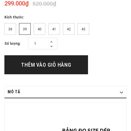
299.000₫
520.000₫
Kích thước:
38
39
40
41
42
43
Số lượng:
THÊM VÀO GIỎ HÀNG
MÔ TẢ