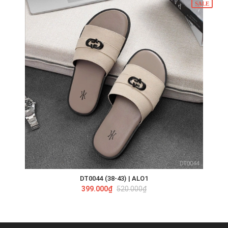
SALE
DT0044 (38-43) | ALO1
399.000₫
520.000₫