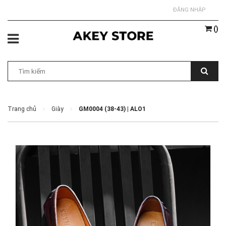
ĐĂNG NHẬP
(
)
Trang chủ
Giày
GM0004 (38-43) | ALO1