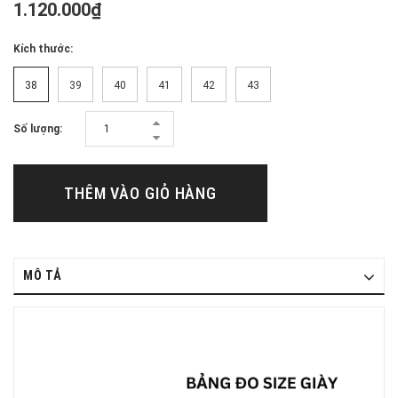
1.120.000₫
Kích thước:
38
39
40
41
42
43
Số lượng:
THÊM VÀO GIỎ HÀNG
MÔ TẢ