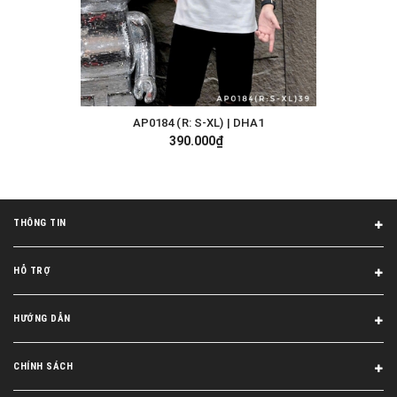
AP0184 (R: S-XL) | DHA1
390.000₫
THÔNG TIN
HỖ TRỢ
HƯỚNG DẪN
CHÍNH SÁCH