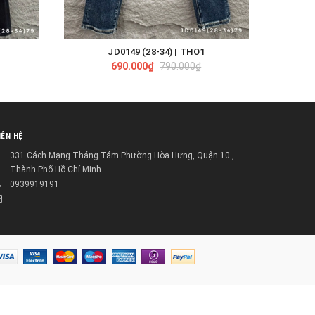
JD0149 (28-34) | THO1
TÙY CHỌN
690.000₫
790.000₫
IÊN HỆ
331 Cách Mạng Tháng Tám Phường Hòa Hưng, Quận 10 ,
Thành Phố Hồ Chí Minh.
0939919191