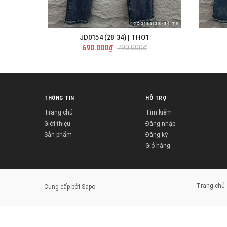
JD0154 (28-34) | THO1
TÙY CHỌN
690.000₫
790.000₫
THÔNG TIN
HỖ TRỢ
Trang chủ
Tìm kiếm
Giới thiệu
Đăng nhập
Sản phẩm
Đăng ký
Giỏ hàng
Trang chủ
Cung cấp bởi
Sapo