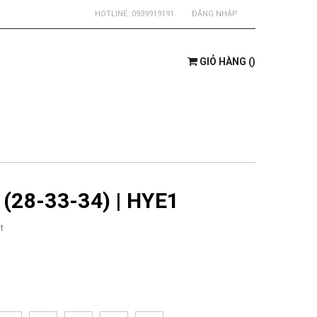
HOTLINE:
0939919191
ĐĂNG NHẬP
GIỎ HÀNG
(
)
(28-33-34) | HYE1
t