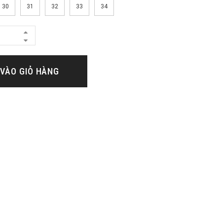
30
31
32
33
34
VÀO GIỎ HÀNG