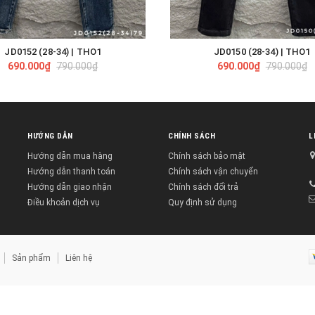
JD0152 (28-34) | THO1
JD0150 (28-34) | THO1
TÙY CHỌN
TÙY CHỌN
690.000₫
790.000₫
690.000₫
790.000₫
HƯỚNG DẪN
CHÍNH SÁCH
L
Hướng dẫn mua hàng
Chính sách bảo mật
Hướng dẫn thanh toán
Chính sách vận chuyển
Hướng dẫn giao nhận
Chính sách đổi trả
Điều khoản dịch vụ
Quy định sử dụng
Sản phẩm
Liên hệ