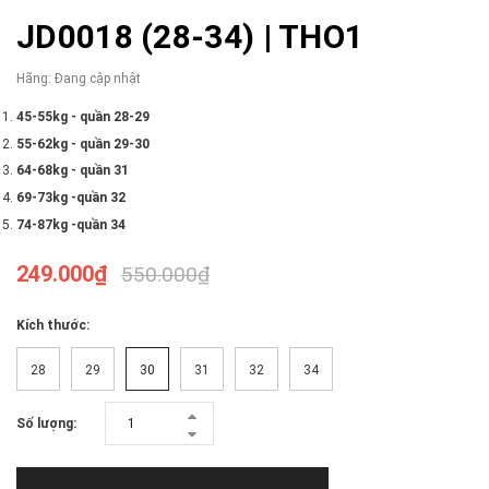
JD0018 (28-34) | THO1
Hãng:
Đang cập nhật
45-55kg - quần 28-29
55-62kg - quần 29-30
64-68kg - quần 31
69-73kg -quần 32
74-87kg -quần 34
249.000₫
550.000₫
Kích thước:
28
29
30
31
32
34
Số lượng: