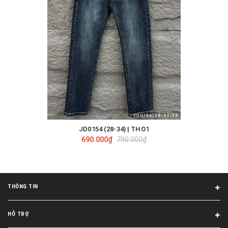
JD0154 (28-34) | THO1
690.000₫
790.000₫
THÔNG TIN
HỖ TRỢ