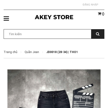
ĐĂNG NHẬP
(
)
Trang chủ
Quần Jean
JD0018 (28-34) | THO1