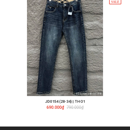
SALE
JD0154 (28-34) | THO1
690.000₫
790.000₫