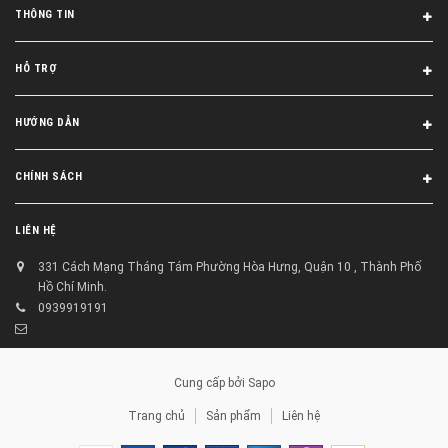
THÔNG TIN
HỖ TRỢ
HƯỚNG DẪN
CHÍNH SÁCH
LIÊN HỆ
331 Cách Mạng Tháng Tám Phường Hòa Hưng, Quận 10 , Thành Phố
Hồ Chí Minh.
0939919191
Cung cấp bởi
Sapo
Trang chủ
Sản phẩm
Liên hệ