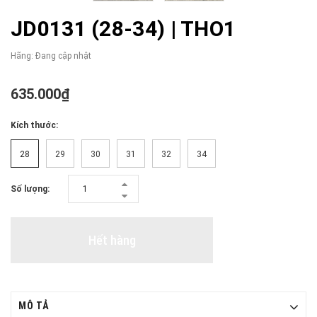
JD0131 (28-34) | THO1
Hãng:
Đang cập nhật
635.000₫
Kích thước:
28
29
30
31
32
34
Số lượng:
Hết hàng
MÔ TẢ