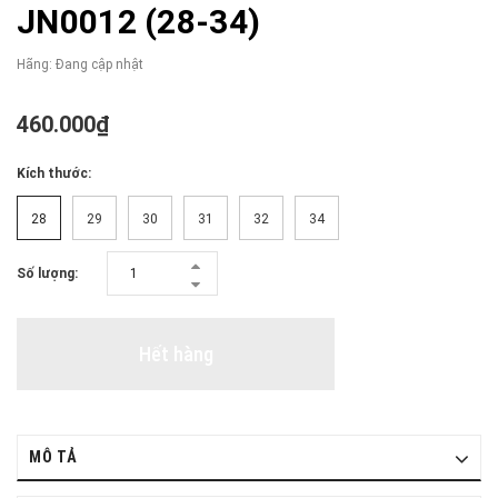
JN0012 (28-34)
Hãng:
Đang cập nhật
460.000₫
Kích thước:
28
29
30
31
32
34
Số lượng:
Hết hàng
MÔ TẢ