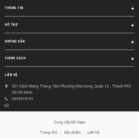
THÔNG TIN
HỖ TRỢ
HƯỚNG DẪN
CHÍNH SÁCH
LIÊN HỆ
331 Cách Mạng Tháng Tám Phường Hòa Hưng, Quận 10 , Thành Phố
Hồ Chí Minh.
0939919191
Cung cấp bởi
Sapo
Trang chủ
Sản phẩm
Liên hệ