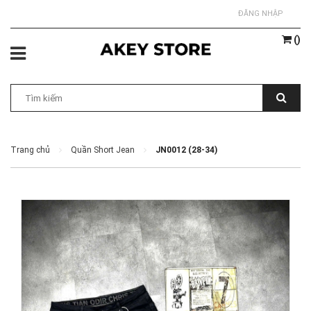
ĐĂNG NHẬP
(
)
Trang chủ
Quần Short Jean
JN0012 (28-34)