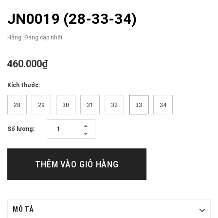
JN0019 (28-33-34)
Hãng:
Đang cập nhật
460.000₫
Kích thước:
28
29
30
31
32
33
34
Số lượng:
THÊM VÀO GIỎ HÀNG
MÔ TẢ