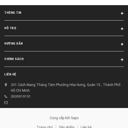
THÔNG TIN
HỖ TRỢ
HƯỚNG DẪN
CHÍNH SÁCH
LIÊN HỆ
331 Cách Mạng Tháng Tám Phường Hòa Hưng, Quận 10 , Thành Phố
Hồ Chí Minh.
0939919191
Cung cấp bởi
Sapo
Trang chủ
Sản phẩm
Liên hệ