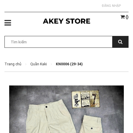
ĐĂNG NHẬP
(
)
Trang chủ
Quần Kaki
KN0006 (29-34)