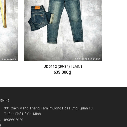
JD0112 (29-34) | LMN1
TÙY CHỌN
635.000₫
IÊN HỆ
331 Cách Mạng Tháng Tám Phường Hòa Hưng, Quận 10 ,
Thành Phố Hồ Chí Minh.
0939919191