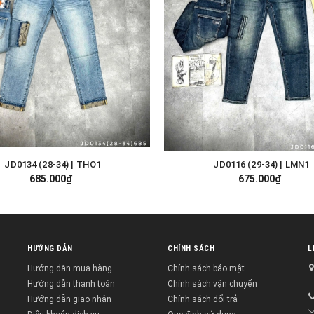
JD0134 (28-34) | THO1
JD0116 (29-34) | LMN1
TÙY CHỌN
TÙY CHỌN
685.000₫
675.000₫
HƯỚNG DẪN
CHÍNH SÁCH
L
Hướng dẫn mua hàng
Chính sách bảo mật
Hướng dẫn thanh toán
Chính sách vận chuyển
Hướng dẫn giao nhận
Chính sách đổi trả