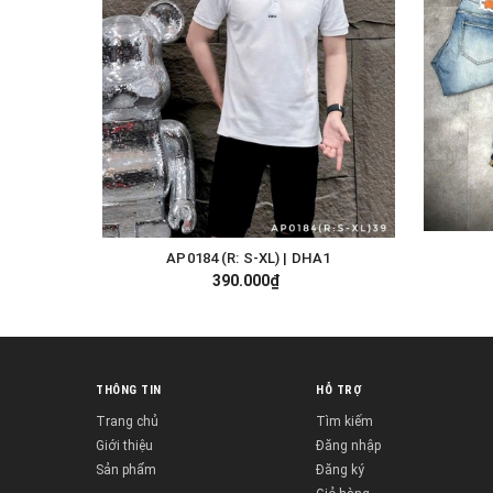
AP0184 (R: S-XL) | DHA1
TÙY CHỌN
390.000₫
THÔNG TIN
HỖ TRỢ
Trang chủ
Tìm kiếm
Giới thiệu
Đăng nhập
Sản phẩm
Đăng ký