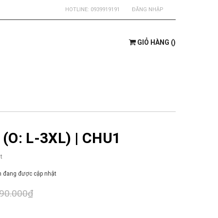
HOTLINE:
0939919191
ĐĂNG NHẬP
GIỎ HÀNG
(
)
(O: L-3XL) | CHU1
t
 đang được cập nhật
90.000₫