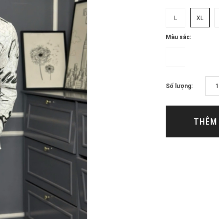
L
XL
Màu sắc:
Số lượng:
THÊM 