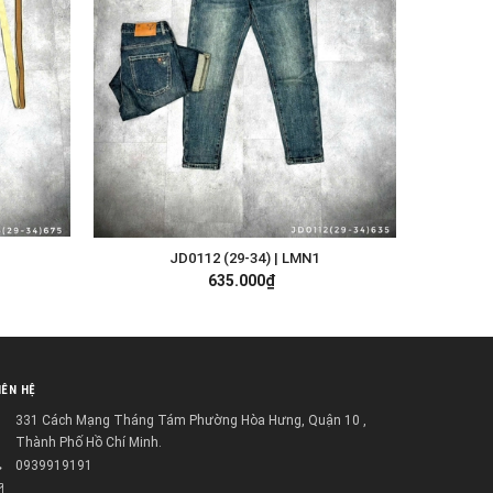
JD0112 (29-34) | LMN1
TÙY CHỌN
635.000₫
IÊN HỆ
331 Cách Mạng Tháng Tám Phường Hòa Hưng, Quận 10 ,
Thành Phố Hồ Chí Minh.
0939919191