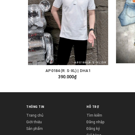
AP0184 (R: S-XL) | DHA1
TÙY CHỌN
390.000₫
THÔNG TIN
HỖ TRỢ
Trang chủ
Tìm kiếm
Giới thiệu
Đăng nhập
Sản phẩm
Đăng ký