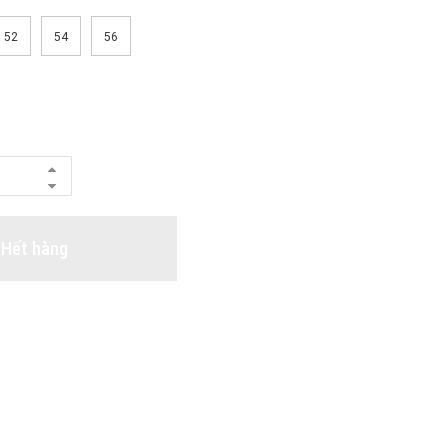
52
54
56
Hết hàng