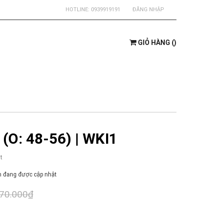
HOTLINE:
0939919191
ĐĂNG NHẬP
GIỎ HÀNG
(
)
(O: 48-56) | WKI1
t
 đang được cập nhật
70.000₫