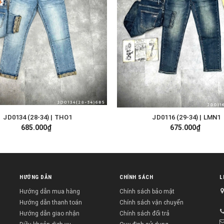
JD0134 (28-34) | THO1
JD0116 (29-34) | LMN1
TÙY CHỌN
TÙY CHỌN
685.000₫
675.000₫
HƯỚNG DẪN
CHÍNH SÁCH
L
Hướng dẫn mua hàng
Chính sách bảo mật
Hướng dẫn thanh toán
Chính sách vận chuyển
Hướng dẫn giao nhận
Chính sách đổi trả