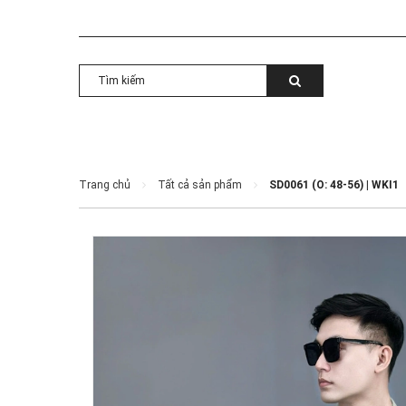
Trang chủ
Tất cả sản phẩm
SD0061 (O: 48-56) | WKI1