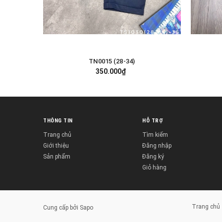
TN0015 (28-34)
TÙY CHỌN
350.000₫
THÔNG TIN
HỖ TRỢ
Trang chủ
Tìm kiếm
Giới thiệu
Đăng nhập
Sản phẩm
Đăng ký
Giỏ hàng
Trang chủ
Cung cấp bởi
Sapo