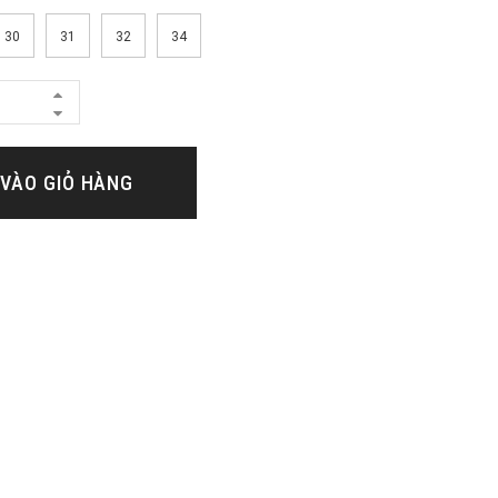
30
31
32
34
VÀO GIỎ HÀNG