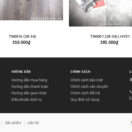
TN0016 (28-34)
TN0001 (28-34) | HYE1
TÙY CHỌN
TÙY CHỌN
350.000₫
385.000₫
HƯỚNG DẪN
CHÍNH SÁCH
L
Hướng dẫn mua hàng
Chính sách bảo mật
Hướng dẫn thanh toán
Chính sách vận chuyển
Hướng dẫn giao nhận
Chính sách đổi trả
Điều khoản dịch vụ
Quy định sử dụng
Sản phẩm
Liên hệ