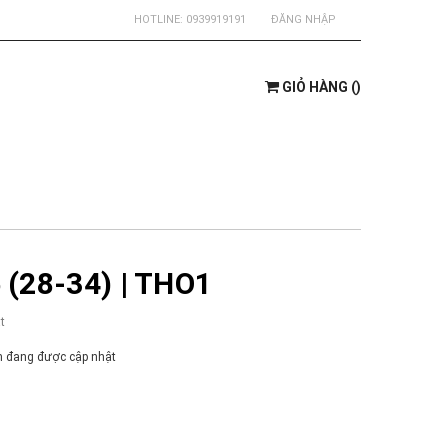
HOTLINE:
0939919191
ĐĂNG NHẬP
GIỎ HÀNG
(
)
(28-34) | THO1
t
 đang được cập nhật