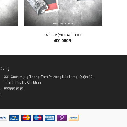
TN0002 (28-34) | THO1
TÙY CHỌN
400.000₫
IÊN HỆ
331 Cách Mạng Tháng Tám Phường Hòa Hưng, Quận 10 ,
Thành Phố Hồ Chí Minh.
0939919191