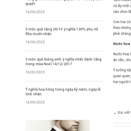
"Anh muốn 
quyết
cô ấy một c
câu chúc l
16/06/2025
Con trai c
theo những
5 món quà tặng 20/10 ý nghĩa 100% phụ nữ
phải chàng
đều muốn nhận
16/06/2025
Nước hoa
Nước hoa l
3 món quà Giáng sinh ý nghĩa nhất dành tặng
ân cần, ch
trong mùa Noel 14/12/2017
Ý tưởng tặ
16/06/2025
quán quen,
hai người t
Ý nghĩa hoa hồng trong ngày kỷ niệm, ngày lễ
tình nhân
16/06/2025
←
Bài viết