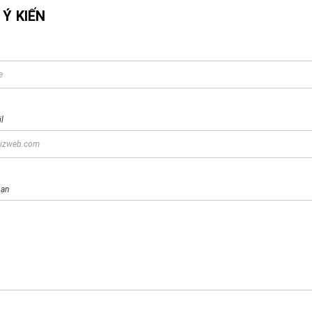
 Ý KIẾN
l
bạn