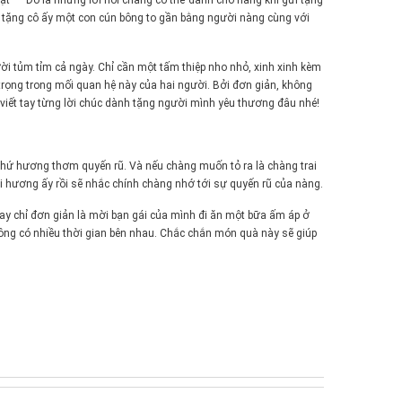
" – Đó là những lời nói chàng có thể dành cho nàng khi gửi tặng
khi tặng cô ấy một con cún bông to gần bằng người nàng cùng với
ười tủm tỉm cả ngày. Chỉ cần một tấm thiệp nho nhỏ, xinh xinh kèm
trọng trong mối quan hệ này của hai người. Bởi đơn giản, không
 viết tay từng lời chúc dành tặng người mình yêu thương đâu nhé!
hứ hương thơm quyến rũ. Và nếu chàng muốn tỏ ra là chàng trai
 hương ấy rồi sẽ nhắc chính chàng nhớ tới sự quyến rũ của nàng.
hay chỉ đơn giản là mời bạn gái của mình đi ăn một bữa ấm áp ở
ng có nhiều thời gian bên nhau. Chắc chắn món quà này sẽ giúp