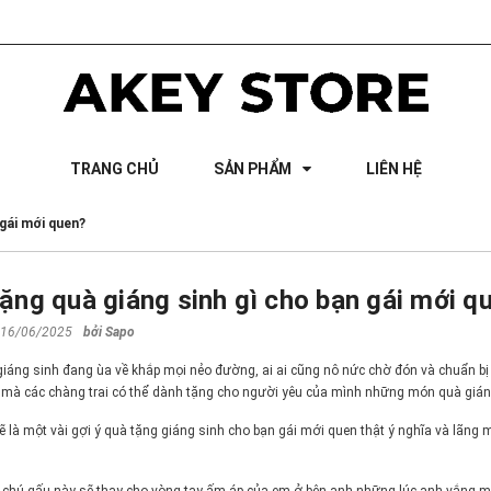
TRANG CHỦ
SẢN PHẨM
LIÊN HỆ
 gái mới quen?
ặng quà giáng sinh gì cho bạn gái mới q
 16/06/2025
bởi
Sapo
giáng sinh đang ùa về khắp mọi nẻo đường, ai ai cũng nô nức chờ đón và chuẩn b
p mà các chàng trai có thể dành tặng cho người yêu của mình những món quà giáng
ẽ là một vài gợi ý quà tặng giáng sinh cho bạn gái mới quen thật ý nghĩa và lãng 