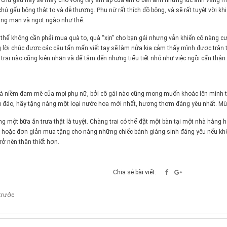
chú gấu này sẽ thay cho vòng tay ấm áp của em ở bên anh những lúc anh vắng mặt
hú gấu bông thật to và dễ thương. Phụ nữ rất thích đồ bông, và sẽ rất tuyệt vời 
ãng mạn và ngọt ngào như thế.
ó thể không cần phải mua quà to, quà “xịn” cho bạn gái nhưng vẫn khiến cô nàng c
 lời chúc được các cậu tẩn mẩn viết tay sẽ làm nửa kia cảm thấy mình được trân 
 trai nào cũng kiên nhẫn và để tâm đến những tiểu tiết nhỏ như việc ngồi cẩn thận
à niềm đam mê của mọi phụ nữ, bởi cô gái nào cũng mong muốn khoác lên mình t
u đáo, hãy tặng nàng một loại nước hoa mới nhất, hương thơm đáng yêu nhất. Mùi
ng một bữa ăn trưa thật là tuyệt. Chàng trai có thể đặt một bàn tại một nhà hàng 
 hoặc đơn giản mua tặng cho nàng những chiếc bánh giáng sinh đáng yêu nếu khô
rở nên thân thiết hơn.
Chia sẻ bài viết:
 trước