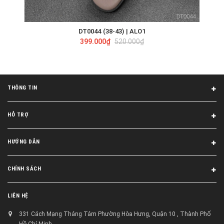
DT0044 (38-43) | ALO1
399.000₫
520.000₫
THÔNG TIN
HỖ TRỢ
HƯỚNG DẪN
CHÍNH SÁCH
LIÊN HỆ
331 Cách Mạng Tháng Tám Phường Hòa Hưng, Quận 10 , Thành Phố
Hồ Chí Minh.