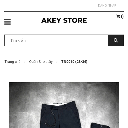
ĐĂNG NHẬP
(
)
Trang chủ
Quần Short tây
TN0010 (28-34)